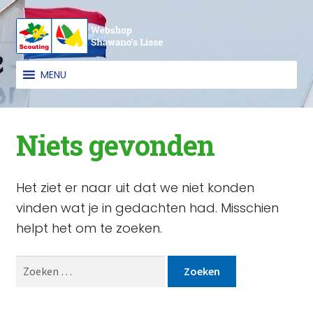
Ga
Ga
door
naar
naar
de
MENU
navigatie
inhoud
Niets gevonden
Het ziet er naar uit dat we niet konden
vinden wat je in gedachten had. Misschien
helpt het om te zoeken.
Zoeken
naar: