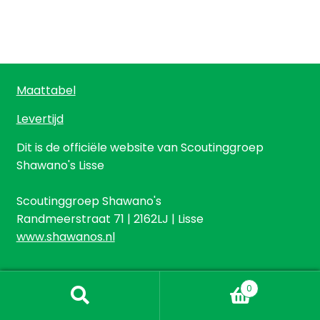
Maattabel
Levertijd
Dit is de officiële website van Scoutinggroep
Shawano's Lisse
Scoutinggroep Shawano's
Randmeerstraat 71 | 2162LJ | Lisse
www.shawanos.nl
0
Zoeken
Zoeken