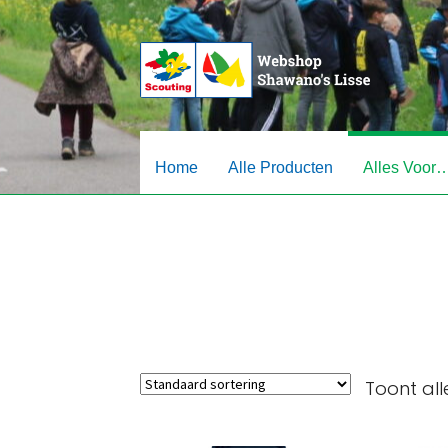
Ga
Ga
door
naar
naar
de
navigatie
inhoud
Home
Alle Producten
Alles Voor
Toont all