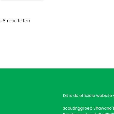
heeft
meerdere
variaties.
Deze
e 8 resultaten
optie
kan
gekozen
worden
na
op
de
productpagina
Dit is de officiële websi
Scoutinggroep Shawano'