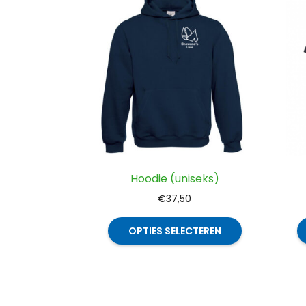
Hoodie (uniseks)
€
37,50
Dit
OPTIES SELECTEREN
product
heeft
meerdere
variaties.
Deze