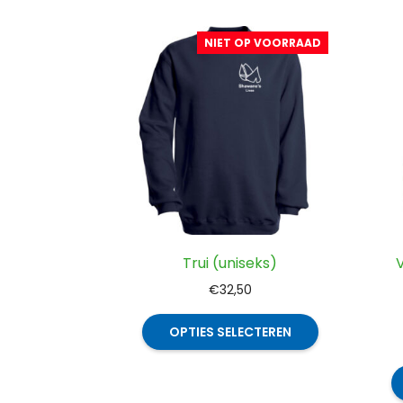
optie
kan
NIET OP VOORRAAD
gekozen
worden
op
de
productpagi
Trui (uniseks)
€
32,50
Dit
OPTIES SELECTEREN
product
heeft
meerdere
variaties.