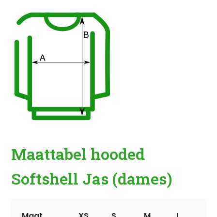
Maattabel hooded
Softshell Jas (dames)
Maat
XS
S
M
L
X