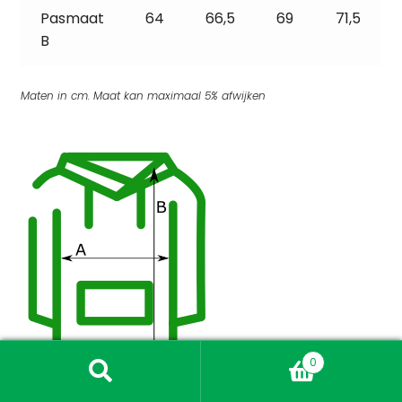
Pasmaat
64
66,5
69
71,5
B
Maten in cm. Maat kan maximaal 5% afwijken
0
Zoeken
Zoeken