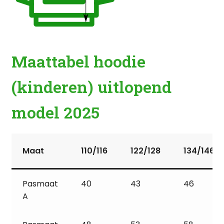
Maattabel hoodie
(kinderen) uitlopend
model 2025
Maat
110/116
122/128
134/146
Pasmaat
40
43
46
A