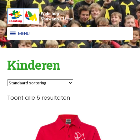
Ga
Ga
door
naar
naar
de
MENU
navigatie
inhoud
Kinderen
Toont alle 5 resultaten