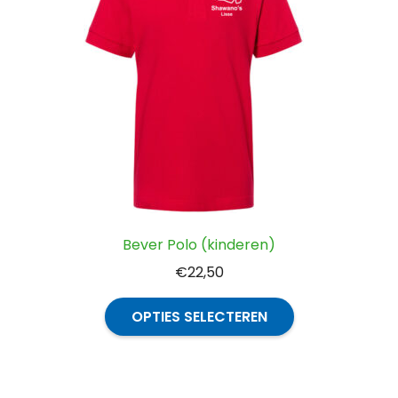
Bever Polo (kinderen)
€
22,50
Dit
OPTIES SELECTEREN
product
heeft
meerdere
variaties.