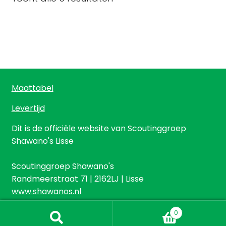
kan
gekozen
worden
op
de
productpagina
Maattabel
Levertijd
Dit is de officiële website van Scoutinggroep
Shawano's Lisse
Scoutinggroep Shawano's
Randmeerstraat 71 | 2162LJ | Lisse
www.shawanos.nl
0
Zoeken
Zoeken