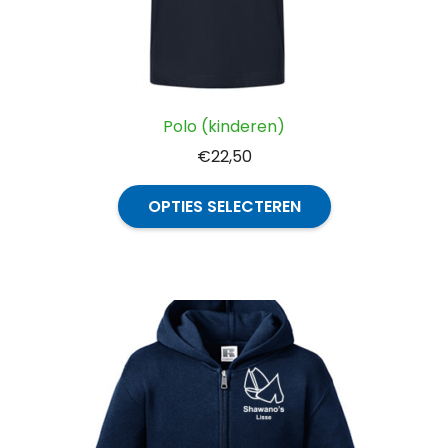
Polo (kinderen)
€
22,50
Dit
OPTIES SELECTEREN
product
heeft
meerdere
variaties.
Deze
optie
kan
gekozen
worden
op