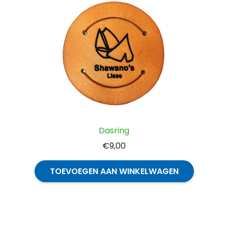
Deze
optie
kan
gekozen
worden
op
de
productpagina
Dasring
€
9,00
TOEVOEGEN AAN WINKELWAGEN