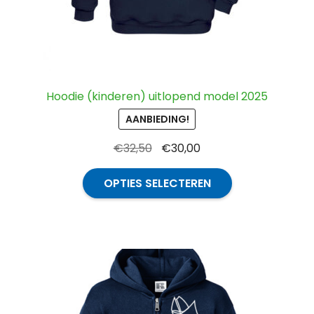
Hoodie (kinderen) uitlopend model 2025
AANBIEDING!
Oorspronkelijke
Huidige
€
32,50
€
30,00
prijs
prijs
Dit
was:
is:
OPTIES SELECTEREN
product
€32,50.
€30,00.
heeft
meerdere
variaties.
Deze
optie
kan