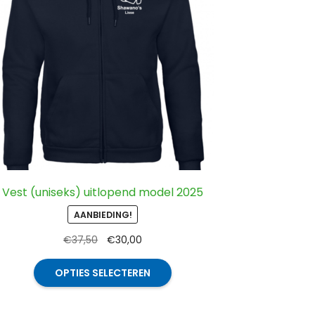
Vest (uniseks) uitlopend model 2025
AANBIEDING!
Oorspronkelijke
Huidige
€
37,50
€
30,00
prijs
prijs
Dit
was:
is:
OPTIES SELECTEREN
product
€37,50.
€30,00.
heeft
meerdere