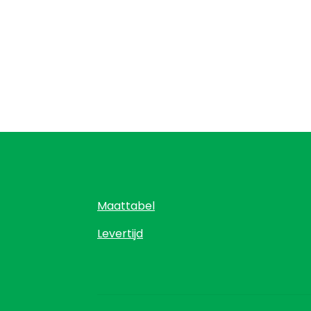
Deze
optie
kan
gekoz
worde
op
de
produc
Maattabel
Levertijd