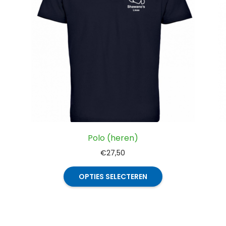
Polo (heren)
€
27,50
Dit
OPTIES SELECTEREN
t
product
heeft
ere
meerdere
es.
variaties.