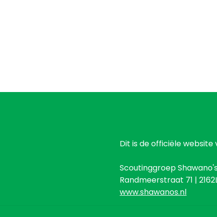
Deze
optie
kan
en
gekozen
n
worden
op
de
tpagina
productpagina
Dit is de officiële websi
Scoutinggroep Shawano'
Randmeerstraat 71 | 2162LJ
www.shawanos.nl