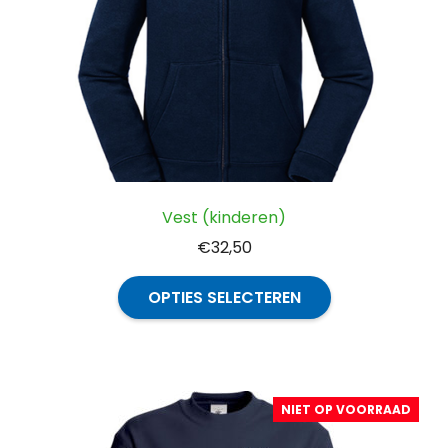
Vest (kinderen)
€
32,50
Dit
OPTIES SELECTEREN
product
heeft
meerdere
variaties.
NIET OP VOORRAAD
Deze
optie