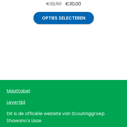
Oorspronkelijke
Huidige
€
32,50
€
30,00
prijs
prijs
Dit
was:
is:
OPTIES SELECTEREN
product
€32,50.
€30,00.
heeft
meerdere
variaties.
Deze
optie
kan
gekozen
worden
op
Maattabel
de
productpagina
Levertijd
Dit is de officiële website van Scoutinggroep
Shawano's Lisse