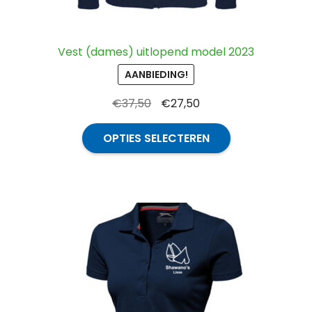
Vest (dames) uitlopend model 2023
AANBIEDING!
Oorspronkelijke
Huidige
€
37,50
€
27,50
prijs
prijs
Dit
was:
is:
OPTIES SELECTEREN
product
€37,50.
€27,50.
heeft
meerdere
variaties.
Deze
optie
kan
gekozen
worden
op