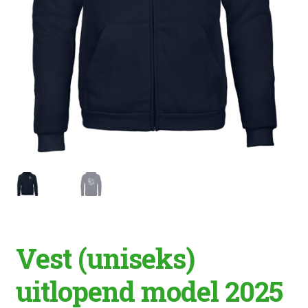
Vest (uniseks)
uitlopend model 2025