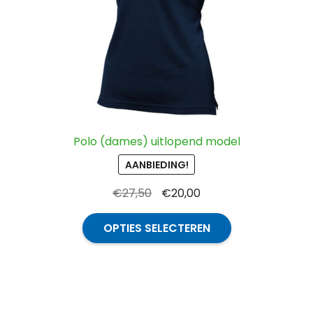
de
productpagina
Polo (dames) uitlopend model
AANBIEDING!
Oorspronkelijke
Huidige
€
27,50
€
20,00
prijs
prijs
Dit
was:
is:
OPTIES SELECTEREN
product
€27,50.
€20,00.
heeft
meerdere
variaties.
Deze