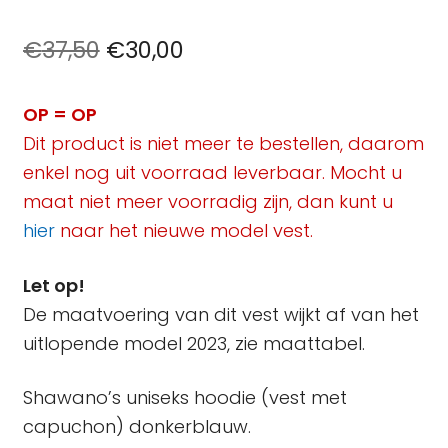
Oorspronkelijke
Huidige
€
37,50
€
30,00
prijs
prijs
OP = OP
was:
is:
Dit product is niet meer te bestellen, daarom
€37,50.
€30,00.
enkel nog uit voorraad leverbaar.
Mocht u
maat niet meer voorradig zijn, dan kunt u
hier
naar het nieuwe model vest.
Let op!
De maatvoering van dit vest wijkt af van het
uitlopende model 2023, zie maattabel.
Shawano’s uniseks hoodie (vest met
capuchon) donkerblauw.