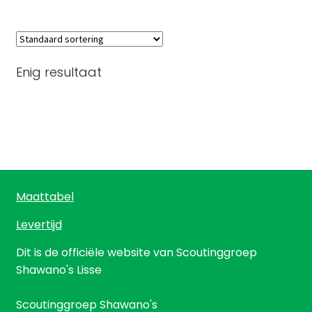
meerdere
variaties.
Deze
optie
Enig resultaat
kan
gekozen
worden
op
de
productpagina
Maattabel
Levertijd
Dit is de officiële website van Scoutinggroep
Shawano's Lisse
Scoutinggroep Shawano's