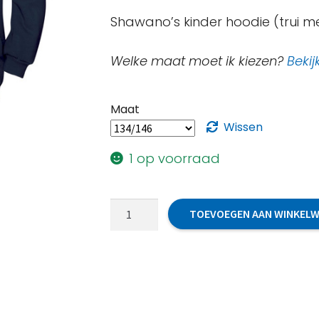
prijs
prijs
Shawano’s kinder hoodie (trui 
was:
is:
€32,50.
€30,00.
Welke maat moet ik kiezen?
Bekij
Maat
Wissen
1 op voorraad
Hoodie
TOEVOEGEN AAN WINKEL
(kinderen)
uitlopend
model
2025
aantal