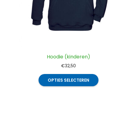
Hoodie (kinderen)
€
32,50
Dit
OPTIES SELECTEREN
product
heeft
meerdere
variaties.
Deze
optie
kan
gekozen