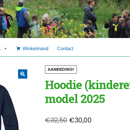
…
Winkelmand
Contact
AANBIEDING!
Hoodie (kindere
🔍
model 2025
Oorspronkelijke
Huidige
€
32,50
€
30,00