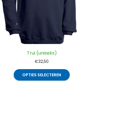
Trui (uniseks)
€
32,50
Dit
OPTIES SELECTEREN
product
heeft
meerdere
variaties.
Deze
optie
kan
gekozen