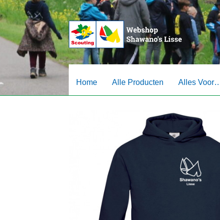
Ga
Ga
door
naar
naar
de
navigatie
inhoud
Home
Alle Producten
Alles Voor