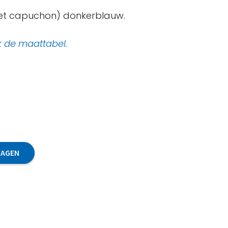
met capuchon) donkerblauw.
k de maattabel.
WAGEN