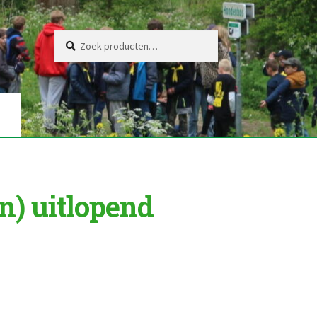
Zoeken
Zoeken
naar:
n) uitlopend